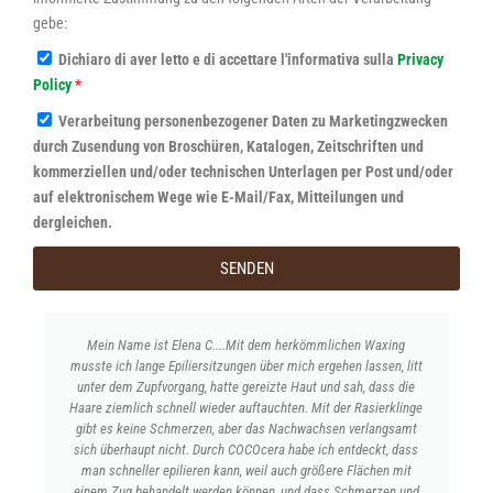
gebe:
Dichiaro di aver letto e di accettare l'informativa sulla
Privacy
Policy
*
Verarbeitung personenbezogener Daten zu Marketingzwecken
durch Zusendung von Broschüren, Katalogen, Zeitschriften und
kommerziellen und/oder technischen Unterlagen per Post und/oder
auf elektronischem Wege wie E-Mail/Fax, Mitteilungen und
dergleichen.
SENDEN
al
Mein Name ist Elena C....Mit dem herkömmlichen Waxing
musste ich lange Epiliersitzungen über mich ergehen lassen, litt
Epi
abe
unter dem Zupfvorgang, hatte gereizte Haut und sah, dass die
E
eine
Haare ziemlich schnell wieder auftauchten. Mit der Rasierklinge
me
tis
gibt es keine Schmerzen, aber das Nachwachsen verlangsamt
der 
re
sich überhaupt nicht. Durch COCOcera habe ich entdeckt, dass
ni
man schneller epilieren kann, weil auch größere Flächen mit
Gef
einem Zug behandelt werden können, und dass Schmerzen und
Al