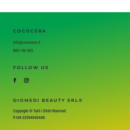
COCOCERA
info@cococera.it
800 146 505
FOLLOW US
DIOMEDI BEAUTY SRL®
Copyright © Tutti i Diritti Riservati.
P.IVA
02094940448
.