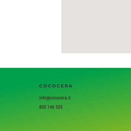
COCOCERA
info@cococera.it
800 146 505