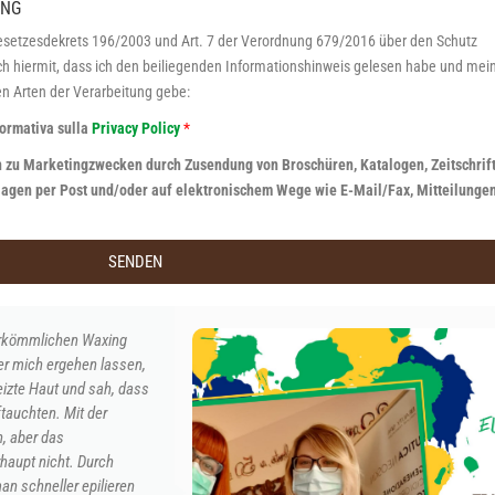
UNG
Gesetzesdekrets 196/2003 und Art. 7 der Verordnung 679/2016 über den Schutz
h hiermit, dass ich den beiliegenden Informationshinweis gelesen habe und mein
n Arten der Verarbeitung gebe:
nformativa sulla
Privacy Policy
*
 zu Marketingzwecken durch Zusendung von Broschüren, Katalogen, Zeitschrif
agen per Post und/oder auf elektronischem Wege wie E-Mail/Fax, Mitteilunge
SENDEN
lichen Waxing
h ergehen lassen,
Haut und sah, dass
en. Mit der
 das
icht. Durch
eller epilieren