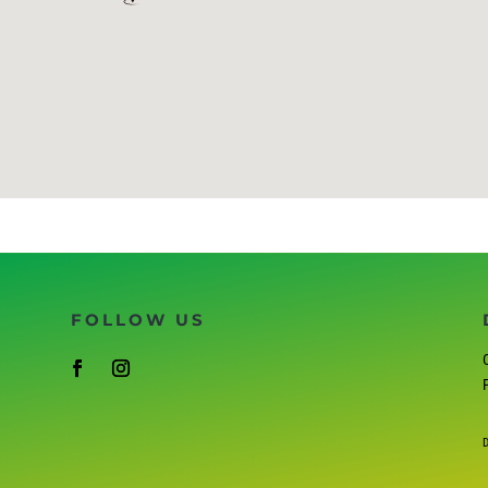
FOLLOW US
C
D