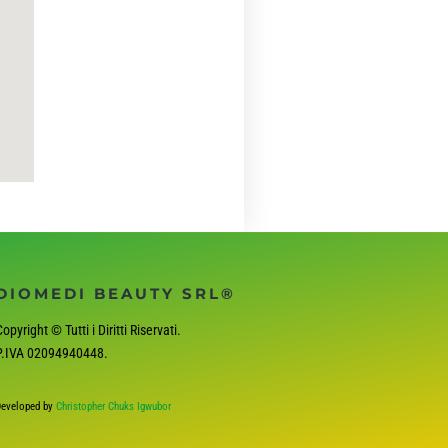
DIOMEDI BEAUTY SRL®
opyright © Tutti i Diritti Riservati.
P.IVA
02094940448
.
eveloped by
Christopher Chuks Igwubor