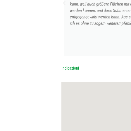
kann, weil auch größere Flächen mit einem
werden können, und dass Schmerzen und 
entgegengewirkt werden kann. Aus all die
ich es ohne zu zögern weiterempfehlen!
ARTA F.
Indicazioni