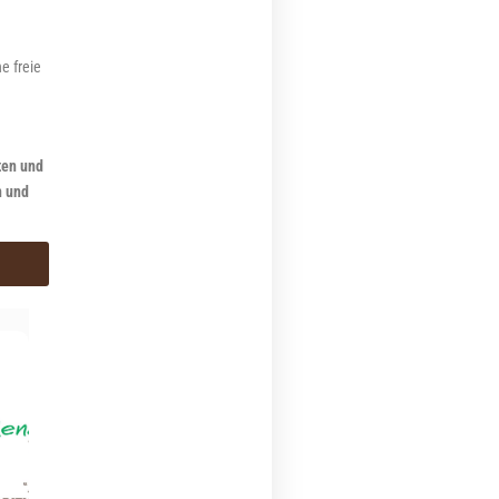
e freie
ten und
n und
Mein Name ist Maria Grazia T. und ich hatte eine
Epilationsbehandlung mit COCOcera im Kosmetikinstitut
DIVINA ESTETICA e BENESSERE in Ostra Vetere (AN). Was
mich am meisten am traditionellen Wachsen gestört hat? Auf
jeden Fall der Mangel an Sanftheit auf der Haut. Es gab keine
Zeit, in der ich nicht rot geworden wäre. Bei COCOcera
hingegen habe ich das Gefühl, dass die Verwendung dieses