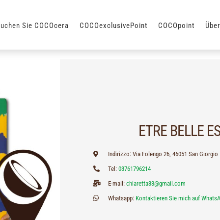
suchen Sie COCOcera
COCOexclusivePoint
COCOpoint
Über
ETRE BELLE E
Indirizzo: Via Folengo 26, 46051 San Giorgio
Tel:
03761796214
E-mail:
chiaretta33@gmail.com
Whatsapp:
Kontaktieren Sie mich auf Whats