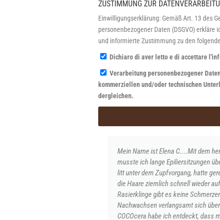
ZUSTIMMUNG ZUR DATENVERARBEIT
Einwilligungserklärung: Gemäß Art. 13 des 
personenbezogener Daten (DSGVO) erkläre ic
und informierte Zustimmung zu den folgende
Dichiaro di aver letto e di accettare l'i
Verarbeitung personenbezogener Daten
kommerziellen und/oder technischen Unterl
dergleichen.
Mein Name ist Elena C....Mit dem herkömm
musste ich lange Epiliersitzungen über mic
litt unter dem Zupfvorgang, hatte gereizte 
die Haare ziemlich schnell wieder auftaucht
Rasierklinge gibt es keine Schmerzen, aber
Nachwachsen verlangsamt sich überhaupt n
COCOcera habe ich entdeckt, dass man schn