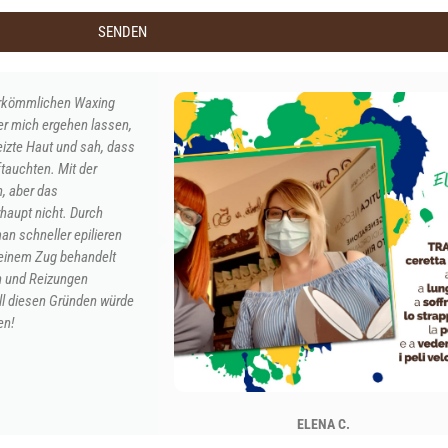
SENDEN
erkömmlichen Waxing
er mich ergehen lassen,
eizte Haut und sah, dass
ftauchten. Mit der
, aber das
aupt nicht. Durch
n schneller epilieren
 einem Zug behandelt
 und Reizungen
ll diesen Gründen würde
en!
ELENA C.