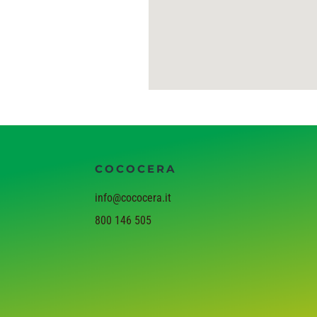
COCOCERA
info@cococera.it
800 146 505