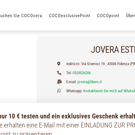
suchen Sie COCOcera
COCOexclusivePoint
COCOpoint
Über
JOVERA EST
Indirizzo: Via Gramsci 19 , 43036 Fidenza (PR
Tel:
0524526206
E-mail:
jovera@libero.it
Whatsapp:
Kontaktieren Sie mich auf Whats
ur 10 € testen und ein exklusives Geschenk erhal
Sie erhalten eine E-Mail mit einer EINLADUNG ZUR P
nt zu präsentieren.