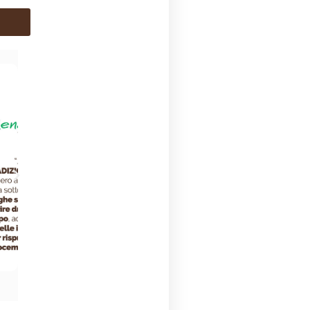
Mein Name ist Maria Grazia T. und ich hatte eine
Epilationsbehandlung mit COCOcera im Kosmetikinstitut
DIVINA ESTETICA e BENESSERE in Ostra Vetere (AN). Was
mich am meisten am traditionellen Wachsen gestört hat? Auf
jeden Fall der Mangel an Sanftheit auf der Haut. Es gab keine
Zeit, in der ich nicht rot geworden wäre. Bei COCOcera
hingegen habe ich das Gefühl, dass die Verwendung dieses
Mittels das Venensystem im Allgemeinen und die Kapillaren
im Besonderen nicht gefährdet. COCOcera ist sanft und nicht
schädlich, deshalb empfehle ich es!