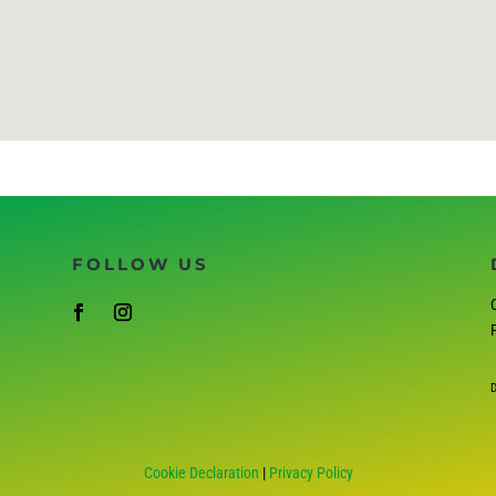
FOLLOW US
C
D
Cookie Declaration
|
Privacy Policy