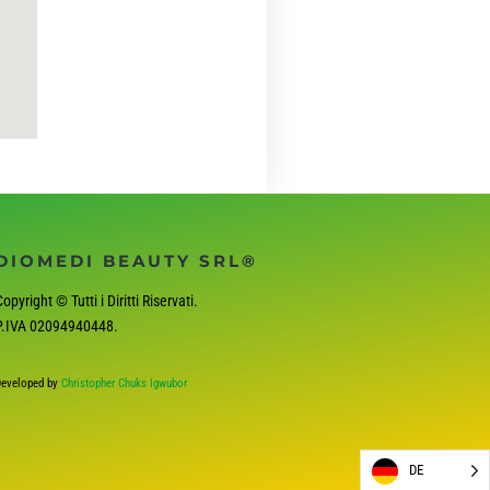
DIOMEDI BEAUTY SRL®
opyright © Tutti i Diritti Riservati.
P.IVA
02094940448
.
eveloped by
Christopher Chuks Igwubor
DE