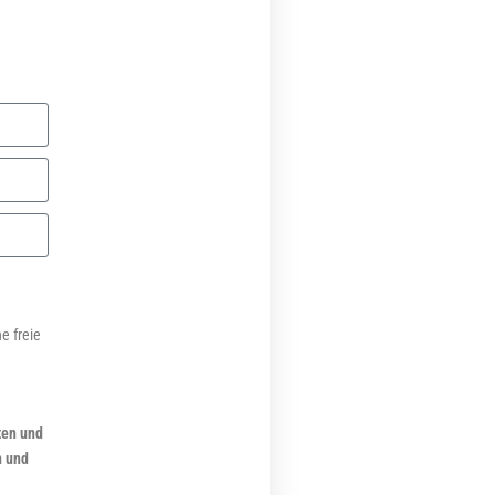
e freie
ten und
n und