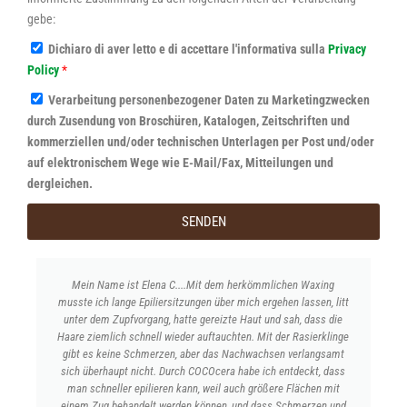
gebe:
Dichiaro di aver letto e di accettare l'informativa sulla
Privacy
Policy
*
Verarbeitung personenbezogener Daten zu Marketingzwecken
durch Zusendung von Broschüren, Katalogen, Zeitschriften und
kommerziellen und/oder technischen Unterlagen per Post und/oder
auf elektronischem Wege wie E-Mail/Fax, Mitteilungen und
dergleichen.
SENDEN
al
Mein Name ist Elena C....Mit dem herkömmlichen Waxing
musste ich lange Epiliersitzungen über mich ergehen lassen, litt
Epi
abe
unter dem Zupfvorgang, hatte gereizte Haut und sah, dass die
E
eine
Haare ziemlich schnell wieder auftauchten. Mit der Rasierklinge
me
tis
gibt es keine Schmerzen, aber das Nachwachsen verlangsamt
der 
re
sich überhaupt nicht. Durch COCOcera habe ich entdeckt, dass
ni
man schneller epilieren kann, weil auch größere Flächen mit
Gef
einem Zug behandelt werden können, und dass Schmerzen und
Al