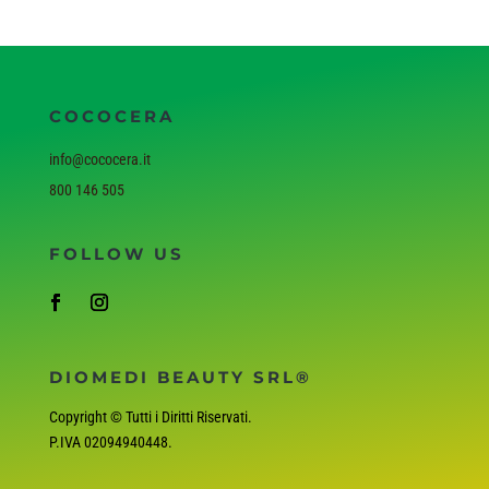
COCOCERA
info@cococera.it
800 146 505
FOLLOW US
DIOMEDI BEAUTY SRL®
Copyright © Tutti i Diritti Riservati.
P.IVA
02094940448
.