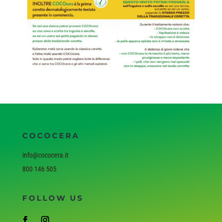
COCOCERA
info@cococera.it
800 146 505
FOLLOW US