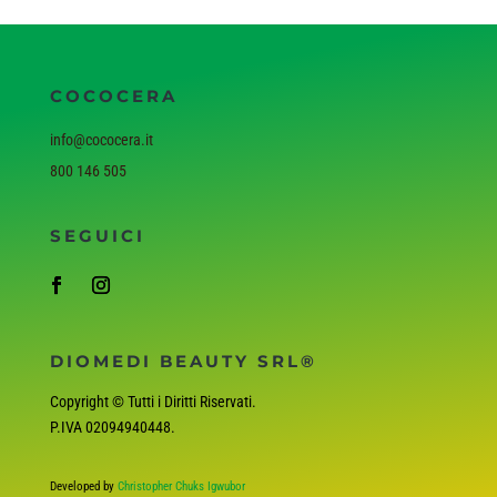
COCOCERA
info@cococera.it
800 146 505
SEGUICI
DIOMEDI BEAUTY SRL®
Copyright © Tutti i Diritti Riservati.
P.IVA
02094940448
.
Developed by
Christopher Chuks Igwubor