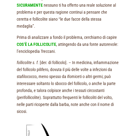
SICURAMENTE
nessuno ti ha offerto una reale soluzione al
problema e per questa ragione continui a pensare che
ceretta e follicolite siano “le due facce della stessa
medaglia”.
Prima di analizzare a fondo il problema, cerchiamo di capire
COS’È LA FOLLICOLITE
, attingendo da una fonte autorevole:
l’enciclopedia Treccani.
follicolite s. f.
[der. di follicolo]. – In medicina, infiammazione
del follicolo pilifero, dovuta il più delle volte a infezioni da
stafilococco, meno spesso da ifomiceti o altri germi; può
interessare soltanto lo sbocco del follicolo, o anche la parte
profonda, e talora colpisce anche i tessuti circostanti
(perifollicolite). Soprattutto frequenti le follicoliti del volto,
nelle parti ricoperte dalla barba, note anche con il nome di
sicosi.